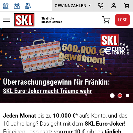
GEWINNZAHLEN
SKL KUNDENSERV
DEPOTPLU
WAR
LOSE
Navigation
WARENKORB
Zu den Hauptinhalten springen
TÄGLICH SOFORT-RENTEN
Überraschungsgewinn für Fränkin:
BIS ZU 10.000 € !
SKL Euro-Joker macht Träume wahr
Aut
Slide
Slide
Bild
1
2
sto
Jeden Monat
bis zu
10.000 €
* aufs Konto, und das
/
10 Jahre lang? Das geht mit dem
SKL Euro-Joker
!
star
Für einen Loseinsatz von
nur 10 €
gibt es
täglich