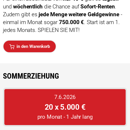
und
wöchent­lich
die Chance auf
Sofort-Renten
.
Zudem gibt es
jede Menge weitere Geldgewinne
-
einmal im Monat sogar
750.000 €
. Start ist am 1.
jedes Monats. SPIELEN SIE MIT!
in den Warenkorb
SOMMERZIEHUNG
7.6.2026
20 x 5.000 €
pro Monat - 1 Jahr lang