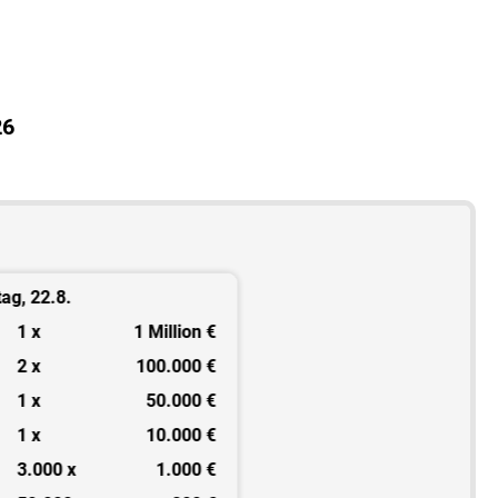
26
ag, 22.8.
Samstag, 29.8.
1 x
1 Million €
1 x
1 Mi
2 x
100.000 €
2 x
100
1 x
50.000 €
1 x
50
1 x
10.000 €
1 x
10
3.000 x
1.000 €
30 x
5