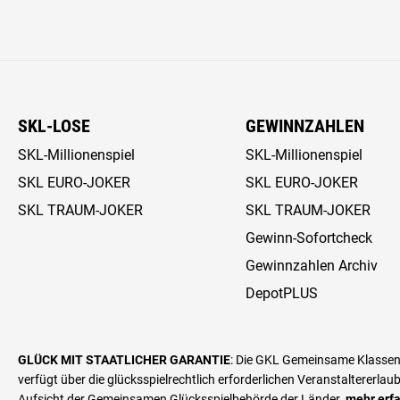
SKL-LOSE
GEWINNZAHLEN
SKL-Millionenspiel
SKL-Millionenspiel
SKL EURO-JOKER
SKL EURO-JOKER
SKL TRAUM-JOKER
SKL TRAUM-JOKER
Gewinn-Sofortcheck
Gewinnzahlen Archiv
DepotPLUS
GLÜCK MIT STAATLICHER GARANTIE
: Die GKL Gemeinsame Klassenlo
verfügt über die glücks­spiel­rechtlich erforderlichen Veranstalter­erl
Aufsicht der Gemeinsamen Glücksspielbehörde der Länder.
mehr erf