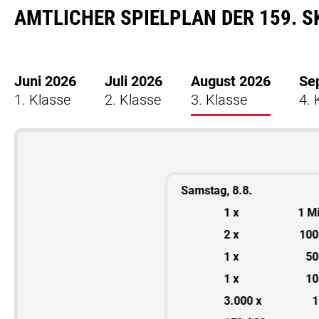
AMTLICHER SPIELPLAN DER 159. S
Juni 2026
Juli 2026
August 2026
Se
1. Klasse
2. Klasse
3. Klasse
4. 
ag, 1.8.
Samstag, 8.8.
1 x
4 Million €
1 x
1 Mi
2 x
100.000 €
2 x
100
1 x
50.000 €
1 x
50
1 x
10.000 €
1 x
10
300 x
1.000 €
3.000 x
1