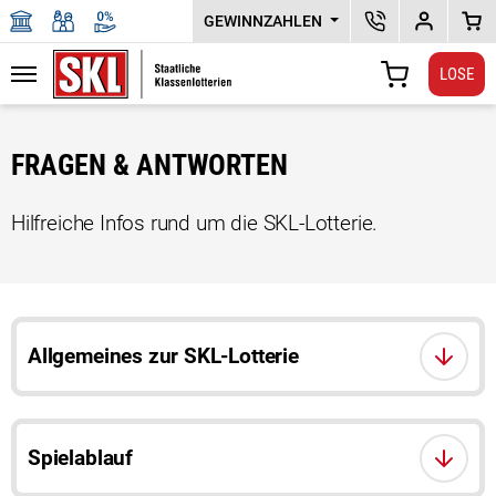
GEWINNZAHLEN
SKL KUNDENSERV
DEPOTPLU
WAR
LOSE
Navigation
WARENKORB
Zu den Hauptinhalten springen
FRAGEN & ANTWORTEN
Hilfreiche Infos rund um die SKL-Lotterie.
Allgemeines zur SKL-Lotterie
Spielablauf